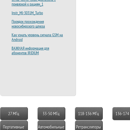
привязкой к рациям_1
Instr_MJ-3031M_Turbo
Порядок прохождения
новосибирского шлюза
Как узнать уровень сигнала GSM на
Android
ВАЖНАЯ информация для
абонентов IRIDIUM
27 МГц
33-50 МГц
118-136 МГц
136-174
Портативные
Автомобильные
Ретрансляторы