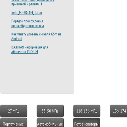
привязкой к рациям_1
Instr_MJ-3031M_Turbo
Порядок прохождения
новосибирского шлюза
Как узнать уровень сигнала GSM на
Android
ВАЖНАЯ информация для
абонентов IRIDIUM
27 МГц
33-50 МГц
118-136 МГц
136-174
Портативные
Автомобильные
Ретрансляторы