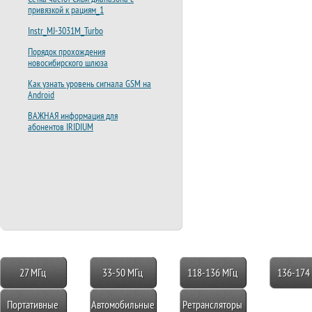
привязкой к рациям_1
Instr_MJ-3031M_Turbo
Порядок прохождения
новосибирского шлюза
Как узнать уровень сигнала GSM на
Android
ВАЖНАЯ информация для
абонентов IRIDIUM
27 МГц
33-50 МГц
118-136 МГц
136-174
Портативные
Автомобильные
Ретрансляторы