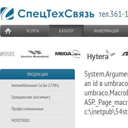
тел.361-1
УСЛУГИ
КАТАЛОГ
ИНФОРМАЦИЯ
System.Argumen
ПРОДУКЦИЯ
an id в umbrac
Автомобильные Си Би 27 МГц
umbraco.MacroEn
Гражданские (носимые)
ASP._Page_macro
Профессиональные
c:\inetpub\54st
MOTOTRBO