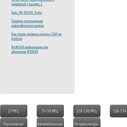
привязкой к рациям_1
Instr_MJ-3031M_Turbo
Порядок прохождения
новосибирского шлюза
Как узнать уровень сигнала GSM на
Android
ВАЖНАЯ информация для
абонентов IRIDIUM
27 МГц
33-50 МГц
118-136 МГц
136-174
Портативные
Автомобильные
Ретрансляторы