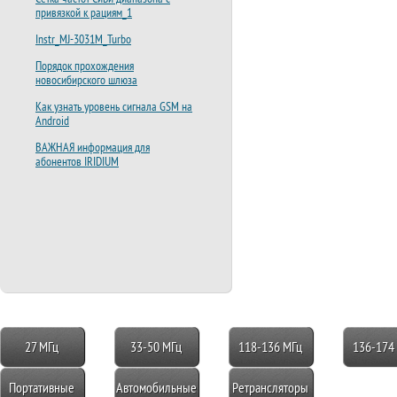
привязкой к рациям_1
Instr_MJ-3031M_Turbo
Порядок прохождения
новосибирского шлюза
Как узнать уровень сигнала GSM на
Android
ВАЖНАЯ информация для
абонентов IRIDIUM
27 МГц
33-50 МГц
118-136 МГц
136-174
Портативные
Автомобильные
Ретрансляторы