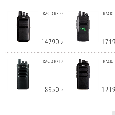
RACIO R800
RACIO
14790
171
⃏
RACIO R710
RACIO
8950
121
⃏