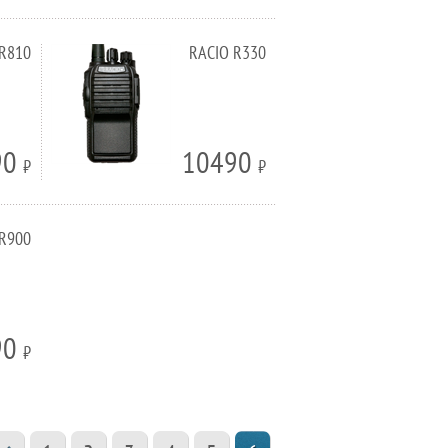
 R810
RACIO R330
90
10490
⃏
⃏
 R900
90
⃏