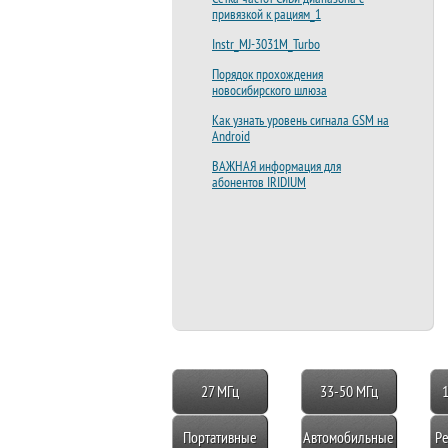
привязкой к рациям_1
Instr_MJ-3031M_Turbo
Порядок прохождения
новосибирского шлюза
Как узнать уровень сигнала GSM на
Android
ВАЖНАЯ информация для
абонентов IRIDIUM
27 МГц
33-50 МГц
Портативные
Автомобильные
Ре