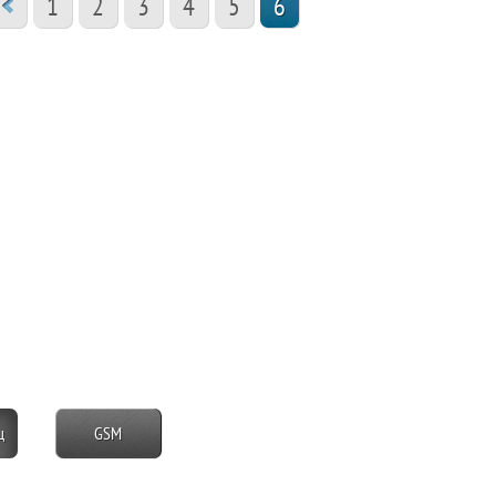
1
2
3
4
5
6
ц
GSM