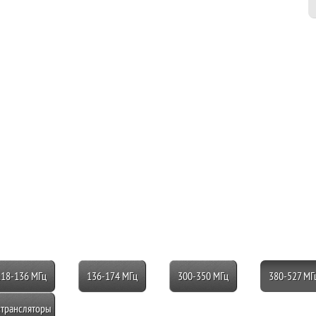
118-136 МГц
136-174 МГц
300-350 МГц
380-527 МГ
трансляторы