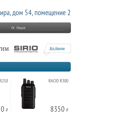
Мира, дом 54, помещение 2
Все бренды
 R210
RACIO R300
50
8350
⃏
⃏