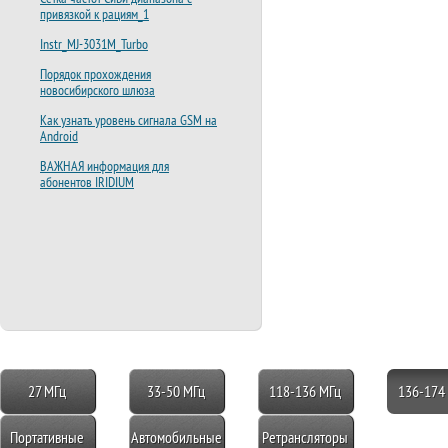
привязкой к рациям_1
Instr_MJ-3031M_Turbo
Порядок прохождения
новосибирского шлюза
Как узнать уровень сигнала GSM на
Android
ВАЖНАЯ информация для
абонентов IRIDIUM
27 МГц
33-50 МГц
118-136 МГц
136-174
Портативные
Автомобильные
Ретрансляторы