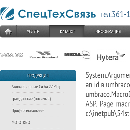
тел.361-1
УСЛУГИ
КАТАЛОГ
ИНФОРМАЦИЯ
System.Argumen
ПРОДУКЦИЯ
an id в umbrac
Автомобильные Си Би 27 МГц
umbraco.MacroEn
Гражданские (носимые)
ASP._Page_macro
Профессиональные
c:\inetpub\54st
MOTOTRBO