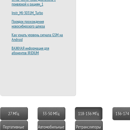
привязкой к рациям_1
Instr_MJ-3031M_Turbo
Порядок прохождения
новосибирского шлюза
Как узнать уровень сигнала GSM на
Android
ВАЖНАЯ информация для
абонентов IRIDIUM
27 МГц
33-50 МГц
118-136 МГц
136-174
Портативные
Автомобильные
Ретрансляторы