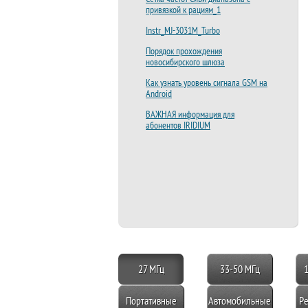
привязкой к рациям_1
Instr_MJ-3031M_Turbo
Порядок прохождения
новосибирского шлюза
Как узнать уровень сигнала GSM на
Android
ВАЖНАЯ информация для
абонентов IRIDIUM
27 МГц
33-50 МГц
Портативные
Автомобильные
Ре