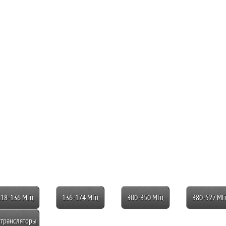
118-136 МГц
136-174 МГц
300-350 МГц
380-527 МГ
трансляторы