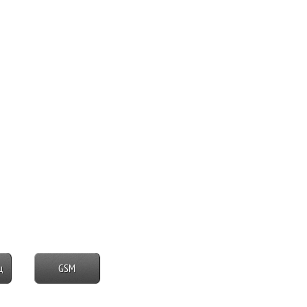
ц
GSM