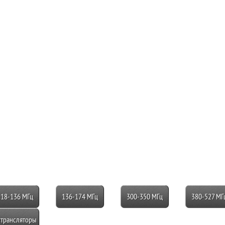
118-136 МГц
136-174 МГц
300-350 МГц
380-527 МГ
трансляторы