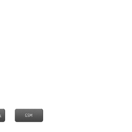
ц
GSM