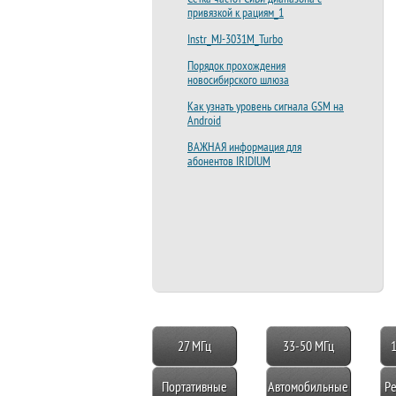
привязкой к рациям_1
Instr_MJ-3031M_Turbo
Порядок прохождения
новосибирского шлюза
Как узнать уровень сигнала GSM на
Android
ВАЖНАЯ информация для
абонентов IRIDIUM
27 МГц
33-50 МГц
Портативные
Автомобильные
Ре