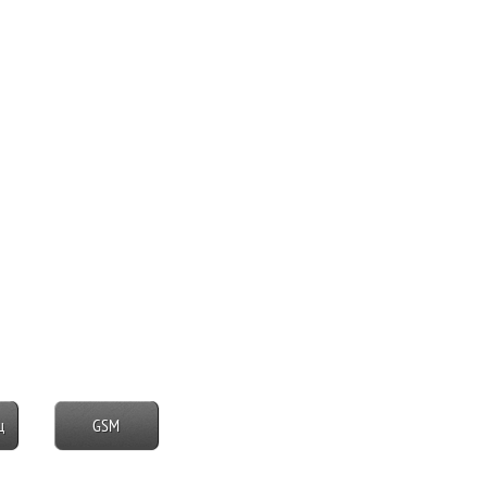
ц
GSM