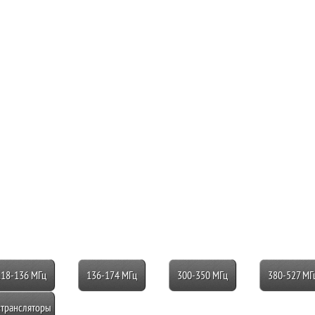
118-136 МГц
136-174 МГц
300-350 МГц
380-527 МГ
трансляторы