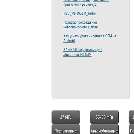
привязкой к рациям_1
Instr_MJ-3031M_Turbo
Порядок прохождения
новосибирского шлюза
Как узнать уровень сигнала GSM на
Android
ВАЖНАЯ информация для
абонентов IRIDIUM
27 МГц
33-50 МГц
Портативные
Автомобильные
Ре