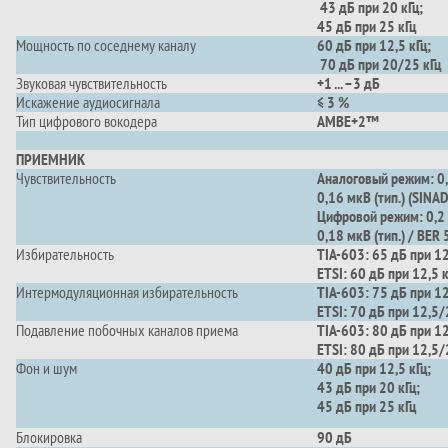
43 дБ при 20 кГц;
45 дБ при 25 кГц
Мощность по соседнему каналу
60 дБ при 12,5 кГц;
70 дБ при 20/25 кГц
Звуковая чувствительность
+1 ... –3 дБ
Искажение аудиосигнала
≤ 3 %
Тип цифрового вокодера
AMBE+2™
ПРИЕМНИК
Чувствительность
Аналоговый режим: 0,
0,16 мкВ (тип.) (SINA
Цифровой режим: 0,2
0,18 мкВ (тип.) / BER
Избирательность
TIA-603: 65 дБ при 12
ETSI: 60 дБ при 12,5 
Интермодуляционная избирательность
TIA-603: 75 дБ при 1
ETSI: 70 дБ при 12,5/
Подавление побочных каналов приема
TIA-603: 80 дБ при 1
ETSI: 80 дБ при 12,5
Фон и шум
40 дБ при 12,5 кГц;
43 дБ при 20 кГц;
45 дБ при 25 кГц
Блокировка
90 дБ