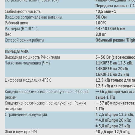
Передача данных: ≤ 1
Стабильность частоты
±0,5 млн–1
Входное сопротивление антенны
50 Ом
Рабочий цикл
100%
Размеры (В * Ш * Г)
44×483×366 мм
Вес
8,0 кг
Сетевой режим работы
Обычный режим *Digita
ПЕРЕДАТЧИК
Выходная мощность РЧ-сигнала
5–50 Вт (с возможнос
Частотная модуляция (ЧМ)
11K0F3E на 12,5 кГц
14K0F3E на 20кГц
16K0F3E на 25 кГц
Цифровая модуляция 4FSK
12,5 кГц только для 
12,5 кГц для передач
Кондуктивное/эмиссионное излучение | Рабочий
-–36 дБм при частота
режим
выше 1 ГГц
Кондуктивное/эмиссионное излучение | Режим
-–57 дБм при частота
ожидания
1 ГГц
Ограничение модуляции
± 2,5 кГц при 12,5 кГц;
± 4,0 кГц при 20 кГц;
± 5,0 кГц при 25 кГц
Фон и шум при ЧМ
40 дБ при 12,5 кГц;