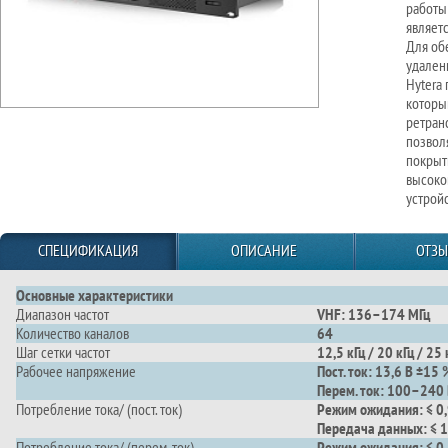
работы
являет
Для об
удален
Hytera
которы
ретран
позвол
покрыт
высоко
устройс
СПЕЦИФИКАЦИЯ
ОПИСАНИЕ
ОТЗ
Основные характеристики
Диапазон частот
VHF: 136–174 МГц
Количество каналов
64
Шаг сетки частот
12,5 кГц / 20 кГц / 25 
Рабочее напряжение
Пост. ток: 13,6 В ±15
Перем. ток: 100–240
Потребление тока/ (пост. ток)
Режим ожидания: ≤ 0,
Передача данных: ≤ 1
Потребление тока/ (перем. ток)
Режим ожидания: ≤ 0,