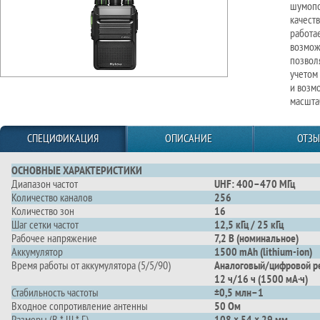
шумопо
качеств
работа
возмож
позвол
учетом
и возм
масшта
СПЕЦИФИКАЦИЯ
ОПИСАНИЕ
ОТЗ
ОСНОВНЫЕ ХАРАКТЕРИСТИКИ
Диапазон частот
UHF: 400–470 МГц
Количество каналов
256
Количество зон
16
Шаг сетки частот
12,5 кГц / 25 кГц
Рабочее напряжение
7,2 В (номинальное)
Аккумулятор
1500 mAh (lithium-ion)
Время работы от аккумулятора (5/5/90)
Аналоговый/цифровой р
12 ч/16 ч (1500 мА·ч)
Стабильность частоты
±0,5 млн–1
Входное сопротивление антенны
50 Ом
Размеры (В * Ш * Г)
108 × 54 × 29 мм