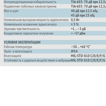
Интермодуляционная избирательность
TIA-603: 70 дБ при 12,5
Подавление побочных каналов приема
TIA-603: 70 дБ при 12,5
Фон и шум
40 дБ при 12,5 кГц;
45 дБ при 25 кГц
Номинальная выходная мощность аудиосигнала
0,5 Вт
Номинальное искажение аудиосигнала
≤ 3 %
Звуковая чувствительность
+1 ... –3 дБ
Кондуктивное паразитное излучение
< –57 дБм
УСЛОВИЯ ЭКСПЛУАТАЦИИ
Рабочая температура
–30 ... +60 °C*
Пыле- и влагозащита
IP54
Влагозащита
MIL-STD-810 C/D/E/F/G
Устойчивость к ударным воздействиям и вибрации
MIL-STD-810 C/D/E/F/G