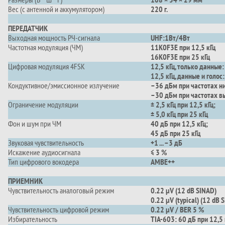
Вес (с антенной и аккумулятором)
220 г.
ПЕРЕДАТЧИК
Выходная мощность РЧ-сигнала
UHF:1Вт/4Вт
Частотная модуляция (ЧМ)
11K0F3E при 12,5 кГц
16K0F3E при 25 кГц
Цифровая модуляция 4FSK
12,5 кГц, только данные
12,5 кГц, данные и голо
Кондуктивное/эмиссионное излучение
–36 дБм при частотах ни
–30 дБм при частотах в
Ограничение модуляции
± 2,5 кГц при 12,5 кГц;
± 5,0 кГц при 25 кГц
Фон и шум при ЧМ
40 дБ при 12,5 кГц;
45 дБ при 25 кГц
Звуковая чувствительность
+1 ... –3 дБ
Искажение аудиосигнала
≤ 3 %
Тип цифрового вокодера
AMBE++
ПРИЕМНИК
Чувствительность аналоговый режим
0.22 μV (12 dB SINAD)
0.22 μV (typical) (12 dB 
Чувствительность цифровой режим
0.22 μV / BER 5 %
Избирательность
TIA-603: 60 дБ при 12,5 