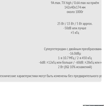
9А max. TX high / 0.6А max на приём
142x40x174 мм
около 1000г
25 Вт / 15 Вт / 5 Вт approx.
-50dB или лучше
±5 кГц
Супергетеродин с двойным преобразованием
-16.0dBμ
1-я 10.7 МГц / 2-я 450 кГц
-6dB: ±12кГц или больше / -60dB: ±28кГц или ме
2 Вт (8Ω 10% искажений)
 технические характеристики могут быть изменены без предварительного уве