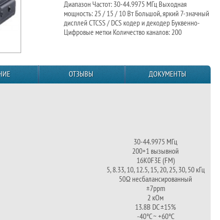
Диапазон Частот: 30-44.9975 МГц Выходная
мощность: 25 / 15 / 10 Вт Большой, яркий 7-значный
дисплей CTCSS / DCS кодер и декодер Буквенно-
Цифровые метки Количество каналов: 200
НИЕ
ОТЗЫВЫ
ДОКУМЕНТЫ
30-44.9975 МГц
200+1 вызывной
16K0F3E (FM)
5, 8.33, 10, 12.5, 15, 20, 25, 30, 50 кГц
50Ω несбалансированный
±7ppm
2 кОм
13.8В DC ±15%
-40°C ~ +60°C