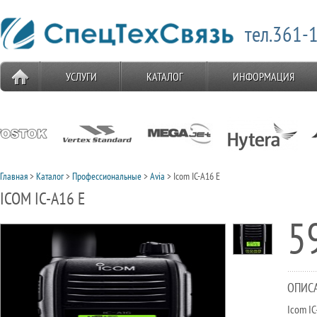
тел.361-1
УСЛУГИ
КАТАЛОГ
ИНФОРМАЦИЯ
Главная
>
Каталог
>
Профессиональные
>
Avia
> Icom IC-A16 E
ICOM IC-A16 E
5
ОПИС
Icom I