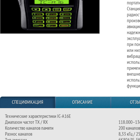
портат
Станци
радиост
произв
авиаци
надежн
эксплу
при по
или ни
вибрац
исполь
примен
внешне
исполь
функци
СПЕЦИФИКАЦИЯ
ОПИСАНИЕ
ОТЗ
Технические характеристики IC-A16E
Диапазон частот TX / RX
118.000–13
Количество каналов памяти
200 каналов
Разнос каналов
8,33 кГц / 2
Тип эмиссии
6К80А3Е, 5