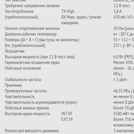
Требуемое напряжение питания
7,2 В пост.
Ток потребления
TX High
1,8 А
(приблизительный)
RX Макс. аудио / режим
650 мА / 65
ожидания
Полное сопротивление антенны
50 Ом (разъ
Диапазон рабочих температур
от –20° C до
Размеры (Ш × В × Г) (выступы не включены)
53 × 112 × 3
Вес (приблизительный)
257 г (с BP-
Передатчик
Выходная мощность (при 7,2 В пост. тока)
6,0 Вт (PEP)
Гармонические искажения звука
Менее 10% 
Побочные излучения
менее –36 д
МГц.)
Стабильность частоты
± 1 ppm
Приемник
Промежуточные частоты
46,35 МГц (1
Чувствительность
не менее 0 
Чувствительность шумоподавителя (порог)
менее 0 дБ
Побочные каналы приема
более 70 дБ
Выходная аудио мощность
INT SP
1500 мВт т
EXT SP
Более 350 
искажении)
Разъем для внешнего динамика
3 контактны