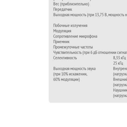
Вес (приблизительно)
Передатчик
Выходная мощность (при 13,75 В, мощность 
Побочные излучения
Модуляция
Сопротивление микрофона
Приемник
Промежуточные частоты
Чувствительность (при 6 дБ отношении сигнал
Селективность
8,33 кГц
25 кГц
Выходная мощность звука
Внутрен
(при 10% искажении,
(нагрузк
60% модуляции)
Внешний
(нагрузк
Наушни
(нагрузк