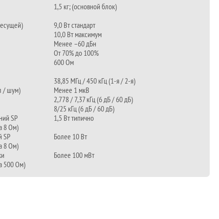
1,5 кг; (основной блок)
несущей)
9,0 Вт стандарт
10,0 Вт максимум
Менее –60 дБн
От 70% до 100%
600 Ом
38,85 МГц / 450 кГц (1-я / 2-я)
 / шум)
Менее 1 мкВ
2,778 / 7,37 кГц (6 дБ / 60 дБ)
8/25 кГц (6 дБ / 60 дБ)
ний SP
1,5 Вт типично
а 8 Ом)
 SP
Более 10 Вт
а 8 Ом)
ки
Более 100 мВт
а 500 Ом)