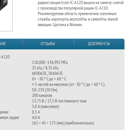
радиостанция Icom IC-A120 вышла на замену снятой
с производства популярной рации IC-A110.
Рекомендуемая область применения: наземные
службы аэропорта, вертолёты и самолёты малой
авиации. Сделана в Японии.
НИЕ
ОТЗЫВЫ
ДОКУМЕНТЫ
C-A120
118,000–136,992 МГц
25 кГц / 8,33 кГц
6K00A3E, 5K60A3E
От –30 ° C до + 60 ° C
± 5 частей на миллион (от -30 ° C до + 60 ° C)
SO-239 (50 Ом)
200 каналов
13,75 В / 27,5 В постоянного тока
5,0 А (максимум)
дание
0,5 А
имум. аудио
4,0 А
161 × 45 × 175 (мм) (приблизительно)