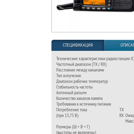
СПЕЦИФИКАЦИЯ
ОПИСА
Технические характеристики радиостанции I
Частотный диапазон (TX / RX)
Расстояние между каналами
Тип излучения
Диапазон рабочих температур
Стабильность частоты
Антенный разъем
Количество каналов памяти
Требования к источнику питания
Потребление тока
TX
(при 13,75 В)
RX
Ожи
Макс
Размеры (Ш × В × Г)
(выступы не включены)