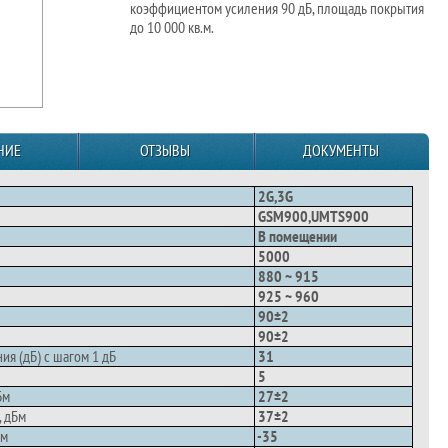
коэффициентом усиления 90 дБ, площадь покрытия
до 10 000 кв.м.
НИЕ
ОТЗЫВЫ
ДОКУМЕНТЫ
2G,3G
GSM900,UMTS900
В помещении
5000
880 ~ 915
925 ~ 960
90±2
90±2
я (дБ) с шагом 1 дБ
31
5
Бм
27±2
, дБм
37±2
Бм
-35