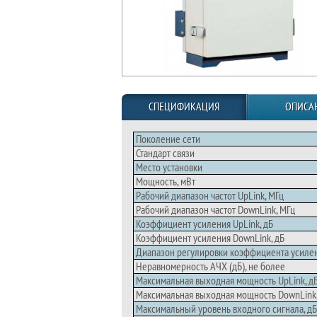
СПЕЦИФИКАЦИЯ
ОПИСА
Поколение сети
Стандарт связи
Место установки
Мощность, мВт
Рабочий диапазон частот UpLink, МГц
Рабочий диапазон частот DownLink, МГц
Коэффициент усиления UpLink, дБ
Коэффициент усиления DownLink, дБ
Диапазон регулировки коэффициента усилени
Неравномерность АЧХ (дБ), не более
Максимальная выходная мощность UpLink, д
Максимальная выходная мощность DownLink
Максимальный уровень входного сигнала, д