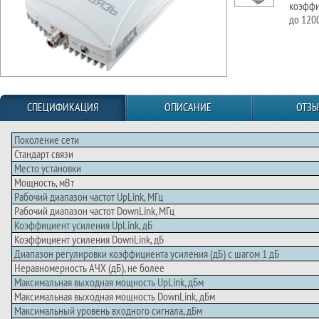
коэффи
до 1200
СПЕЦИФИКАЦИЯ
ОПИСАНИЕ
ОТЗ
Поколение сети
Стандарт связи
Место установки
Мощность, мВт
Рабочий диапазон частот UpLink, МГц
Рабочий диапазон частот DownLink, МГц
Коэффициент усиления UpLink, дБ
Коэффициент усиления DownLink, дБ
Диапазон регулировки коэффициента усиления (дБ) с шагом 1 дБ
Неравномерность АЧХ (дБ), не более
Максимальная выходная мощность UpLink, дБм
Максимальная выходная мощность DownLink, дБм
Максимальный уровень входного сигнала, дБм