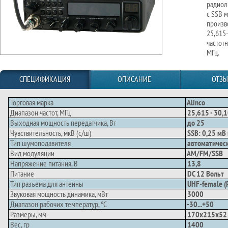
радиол
с SSB 
произв
25,615-
частотн
МГц.
СПЕЦИФИКАЦИЯ
ОПИСАНИЕ
ОТЗ
Торговая марка
Alinco
Диапазон частот, МГц
25,615 - 30,
Выходная мощность передатчика, Вт
до 25
Чувствительность, мкВ (с/ш)
SSB: 0,25 мВ
Тип шумоподавителя
автоматическ
Вид модуляции
AM/FM/SSB
Напряжение питания, В
13,8
Питание
DC 12 Вольт
Тип разъема для антенны
UHF-female (
Звуковая мощность динамика, мВт
3000
Диапазон рабочих температур, °С
-30...+50
Размеры, мм
170x215x52
Вес, гр
1400