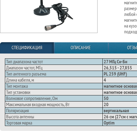
магнит
размер
любой с
магнит
на куз
подход
СПЕЦИФИКАЦИЯ
ОПИСАНИЕ
ОТЗ
Тип диапазона частот
27 МГц Си-Би
Диапазон частот, МГц
26,515 - 27,855
Тип антенного разъема
PL 259 (UHF)
Длина кабеля, м
4
Тип монтажа
магнитное основа
Тип установки
магнитное основа
Волновое сопротивление, Ом
50
Максимальная входная мощность, Вт
20
Поляризация
вертикальная
Высота антенны
26 см (27см с ма
Торговая марка
Optim